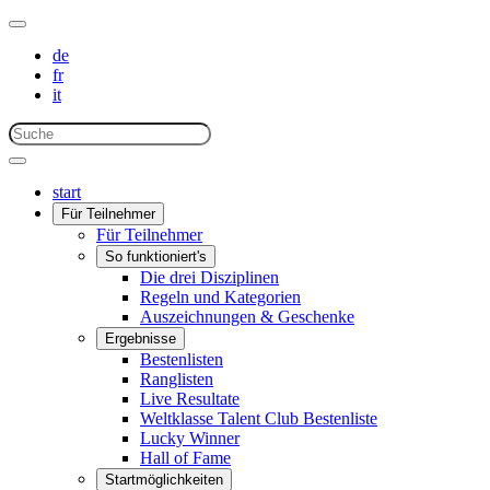
de
fr
it
start
Für Teilnehmer
Für Teilnehmer
So funktioniert's
Die drei Disziplinen
Regeln und Kategorien
Auszeichnungen & Geschenke
Ergebnisse
Bestenlisten
Ranglisten
Live Resultate
Weltklasse Talent Club Bestenliste
Lucky Winner
Hall of Fame
Startmöglichkeiten