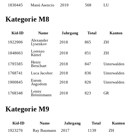
1830445
Manú Asencio
2019
568
LU
Kategorie M8
Kid-ID
Name
Jahrgang
Total
Kanton
Alexander
1922906
2018
865
ZH
Lysenkov
Lorenzo
1848663
2018
851
ZH
Küttel
Henry
1795585
2018
847
Unterwalden
Betschart
1768741
Luca Jacober
2018
836
Unterwalden
Esrom
1900845
2018
826
Unterwalden
Asgodom
Lenny
1768348
2018
823
GR
Brönnimann
Kategorie M9
Kid-ID
Name
Jahrgang
Total
Kanton
1923276
Ray Baumann
2017
1139
ZH