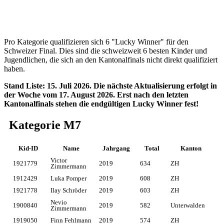
Pro Kategorie qualifizieren sich 6 "Lucky Winner" für den
Schweizer Final. Dies sind die schweizweit 6 besten Kinder und
Jugendlichen, die sich an den Kantonalfinals nicht direkt qualifiziert
haben.
Stand Liste: 15. Juli 2026. Die nächste Aktualisierung erfolgt in
der Woche vom 17. August 2026. Erst nach den letzten
Kantonalfinals stehen die endgültigen Lucky Winner fest!
Kategorie M7
Kid-ID
Name
Jahrgang
Total
Kanton
Victor
1921779
2019
634
ZH
Zimmermann
1912429
Luka Pomper
2019
608
ZH
1921778
Ilay Schröder
2019
603
ZH
Nevio
1900840
2019
582
Unterwalden
Zimmermann
1919050
Finn Fehlmann
2019
574
ZH