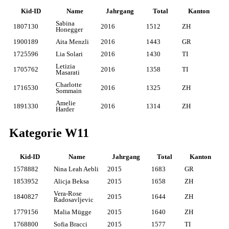
Kid-ID
Name
Jahrgang
Total
Kanton
Sabina
1807130
2016
1512
ZH
Honegger
1900189
Aita Menzli
2016
1443
GR
1725596
Lia Solari
2016
1430
TI
Letizia
1705762
2016
1358
TI
Masarati
Charlotte
1716530
2016
1325
ZH
Sommain
Amelie
1891330
2016
1314
ZH
Harder
Kategorie W11
Kid-ID
Name
Jahrgang
Total
Kanton
1578882
Nina Leah Aebli
2015
1683
GR
1853952
Alicja Beksa
2015
1658
ZH
Vera-Rose
1840827
2015
1644
ZH
Radosavljevic
1779156
Malia Mügge
2015
1640
ZH
1768800
Sofia Bracci
2015
1577
TI