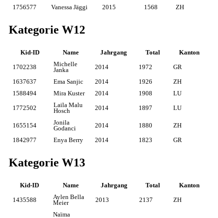
1756577
Vanessa Jäggi
2015
1568
ZH
Kategorie W12
Kid-ID
Name
Jahrgang
Total
Kanton
Michelle
1702238
2014
1972
GR
Janka
1637637
Ema Sanjic
2014
1926
ZH
1588494
Mira Kuster
2014
1908
LU
Laila Malu
1772502
2014
1897
LU
Hosch
Jonila
1655154
2014
1880
ZH
Godanci
1842977
Enya Berry
2014
1823
GR
Kategorie W13
Kid-ID
Name
Jahrgang
Total
Kanton
Aylen Bella
1435588
2013
2137
ZH
Meier
Naïma