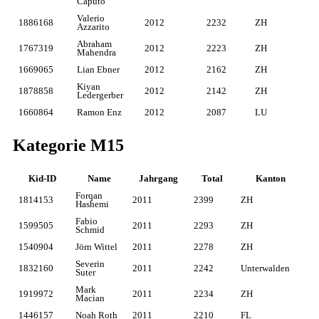
Caputo
Valerio
1886168
2012
2232
ZH
Azzarito
Abraham
1767319
2012
2223
ZH
Mahendra
1669065
Lian Ebner
2012
2162
ZH
Kiyan
1878858
2012
2142
ZH
Ledergerber
1660864
Ramon Enz
2012
2087
LU
Kategorie M15
Kid-ID
Name
Jahrgang
Total
Kanton
Forqan
1814153
2011
2399
ZH
Hashemi
Fabio
1599505
2011
2293
ZH
Schmid
1540904
Jörn Wittel
2011
2278
ZH
Severin
1832160
2011
2242
Unterwalden
Suter
Mark
1919972
2011
2234
ZH
Macian
1446157
Noah Roth
2011
2210
FL