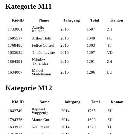
Kategorie M11
Kid-ID
Name
Jahrgang
Total
Kanton
Aurelio
1733061
2015
1507
ZH
Kalmar
1695517
Arthur Hohl
2015
1349
FR
1768485
Felice Cortesi
2015
1303
TI
1635635
Timéo Levitte
2015
1297
VD
Nikoloz
1864391
2015
1291
ZH
Tkhelidze
Marcel
1634007
2015
1286
LU
Stadelmann
Kategorie M12
Kid-ID
Name
Jahrgang
Total
Kanton
Raphael
1642749
2014
1765
ZH
Wuggenig
1794376
Mauro Gut
2014
1600
ZH
1633913
Neil Pagani
2014
1570
TI