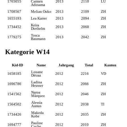
1765055
Carmen
2013
2110
LU
Adosama
1708567
Melian Ouko
2013
2109
ZH
1655193
Lea Karrer
2013
2094
ZH
Keira
1734452
2013
2068
ZH
Diethelm
Tosca
1779275
2013
2042
ZH
Baumann
Kategorie W14
Kid-ID
Name
Jahrgang
Total
Kanton
Louane
1658185
2012
2216
VD
Détraz
Ladina
1696786
2012
2066
ZH
Heusser
Naroa
1541562
2012
2046
ZH
Márquez
Alessia
1564502
2012
2038
TI
Asmus
Makeda
1734426
2012
2035
ZH
Kobe
Pauline
1694777
2012
2010
ZH
Cuche