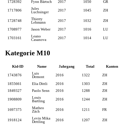
1728392
Fynn Bärtsch
2017
1050
GR
Jules
1717806
2017
1045
ZH
Luchsinger
Thierry
1728748
2017
1032
ZH
Lehmann
1708977
Jason Weber
2017
1016
LU
Leano
1703161
2017
1014
LU
Casanova
Kategorie M10
Kid-ID
Name
Jahrgang
Total
Kanton
Luis
1743876
2016
1322
ZH
Demont
1855661
Elia Dittli
2016
1303
ZH
1849327
Paolo Senn
2016
1288
ZH
Louis
1908809
2016
1244
ZH
Bartling
Matheo
1697375
2016
1211
FR
Zäch
Levin Mika
1918124
2016
1207
ZH
Dettling