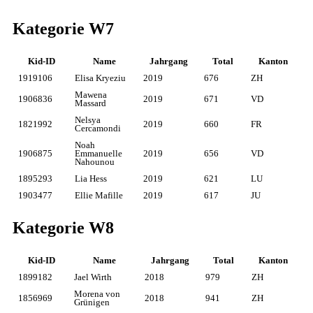
Kategorie W7
Kid-ID
Name
Jahrgang
Total
Kanton
1919106
Elisa Kryeziu
2019
676
ZH
Mawena
1906836
2019
671
VD
Massard
Nelsya
1821992
2019
660
FR
Cercamondi
Noah
1906875
Emmanuelle
2019
656
VD
Nahounou
1895293
Lia Hess
2019
621
LU
1903477
Ellie Mafille
2019
617
JU
Kategorie W8
Kid-ID
Name
Jahrgang
Total
Kanton
1899182
Jael Wirth
2018
979
ZH
Morena von
1856969
2018
941
ZH
Grünigen