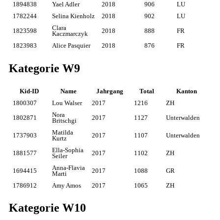
1894838
Yael Adler
2018
906
LU
1782244
Selina Kienholz
2018
902
LU
Clara
1823598
2018
888
FR
Kaczmarczyk
1823983
Alice Pasquier
2018
876
FR
Kategorie W9
Kid-ID
Name
Jahrgang
Total
Kanton
1800307
Lou Walser
2017
1216
ZH
Nora
1802871
2017
1127
Unterwalden
Britschgi
Matilda
1737903
2017
1107
Unterwalden
Kurtz
Ella-Sophia
1881577
2017
1102
ZH
Seiler
Anna-Flavia
1694415
2017
1088
GR
Marti
1786912
Amy Amos
2017
1065
ZH
Kategorie W10