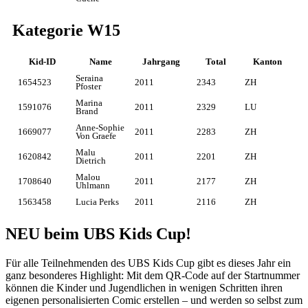
Kategorie W15
Kid-ID
Name
Jahrgang
Total
Kanton
Seraina
1654523
2011
2343
ZH
Pfoster
Marina
1591076
2011
2329
LU
Brand
Anne-Sophie
1669077
2011
2283
ZH
Von Graefe
Malu
1620842
2011
2201
ZH
Dietrich
Malou
1708640
2011
2177
ZH
Uhlmann
1563458
Lucia Perks
2011
2116
ZH
NEU beim UBS Kids Cup!
Für alle Teilnehmenden des UBS Kids Cup gibt es dieses Jahr ein
ganz besonderes Highlight: Mit dem QR-​Code auf der Startnummer
können die Kinder und Jugendlichen in wenigen Schritten ihren
eigenen personalisierten Comic erstellen – und werden so selbst zum