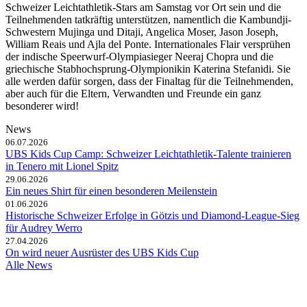
Schweizer Leichtathletik-Stars am Samstag vor Ort sein und die
Teilnehmenden tatkräftig unterstützen, namentlich die Kambundji-
Schwestern Mujinga und Ditaji, Angelica Moser, Jason Joseph,
William Reais und Ajla del Ponte. Internationales Flair versprühen
der indische Speerwurf-Olympiasieger Neeraj Chopra und die
griechische Stabhochsprung-Olympionikin Katerina Stefanidi. Sie
alle werden dafür sorgen, dass der Finaltag für die Teilnehmenden,
aber auch für die Eltern, Verwandten und Freunde ein ganz
besonderer wird!
News
06.07.2026
UBS Kids Cup Camp: Schweizer Leichtathletik-Talente trainieren
in Tenero mit Lionel Spitz
29.06.2026
Ein neues Shirt für einen besonderen Meilenstein
01.06.2026
Historische Schweizer Erfolge in Götzis und Diamond-League-Sieg
für Audrey Werro
27.04.2026
On wird neuer Ausrüster des UBS Kids Cup
Alle News