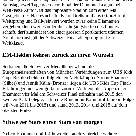
Samstag, zwei Tage nach dem Final der Diamond League bei
Weltklasse Zürich, ist das imposante Stadion zum elften Mal
Gastgeber des Nachwuchsfinals. Im Dreikampf aus 60-m-Sprint,
Weitsprung und Ballweitwurf werden zwar keine Diamanten
vergeben, doch wer es unter die Jahrgangsbesten des Landes
schafft, darf zumindest von einer grossen Sportkarriere träumen.
Nicht umsonst gilt der Schweizer Final als Sprungbrett zur
Weltklasse.
EM-Helden kehren zurück zu ihren Wurzeln
So haben alle Schweizer Medaillengewinner der
Europameisterschaften von München Verbindungen zum UBS Kids
Cup. Bei den beiden erfolgreichen Mehrkämpfer Simon Ehammer
(Silber) und Annik Kälin (Bronze) liegen die UBS Kids Cup Final-
Erfahrungen nur wenige Jahre zurück. Während der Appenzeller
Ehammer vier Mal am Schweizer Final teilnahm und 2015 den
zweiten Platz belegte, nahm die Bündnerin Kälin fünf Jahre in Folge
teil (von 2011 bis 2015) und stand 2013, 2014 und 2015 auf dem
obersten Podest.
Schweizer Stars ehren Stars von morgen
Neben Ehammer und Kälin werden auch zahlreiche weitere