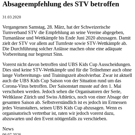
Absageempfehlung des STV betroffen
31.03.2020
Vergangenen Samstag, 28. März, hat der Schweizerische
Turnverband STV die Empfehlung an seine Vereine abgegeben,
Turnanlässe und Wettkämpfe bis Ende Juni 2020 abzusagen. Damit
zielt der STV vor allem auf Turnfeste sowie STV-Wettkämpfe ab.
Die Durchführung solcher Anlässe machen ohne eine adäquate
Vorbereitung nur begrenzt Sinn.
Vorerst nicht davon betroffen sind UBS Kids Cup Ausscheidungen.
Dies sind keine STV-Wettkämpfe und für die Teilnehmer auch ohne
lange Vorbereitungs- und Trainingszeit absolvierbar. Zwar ist aktuell
auch die UBS Kids Cup Saison von der Situation rund um das
Corona-Virus betroffen. Der Saisonstart musste auf den 1. Mai
verschoben werden. Jedoch sehen die Organisatoren der Serie,
Weltklasse Zürich und Swiss Athletics, noch von einer Absage der
gesamten Saison ab. Selbstverständlich ist es jedoch im Ermessen
jedes Veranstalters, seinen UBS Kids Cup abzusagen. Wenn es
organisatorisch vertretbar ist, raten wir jedoch vorerst dazu,
abzuwarten und den Event nötigenfalls zu verschieben.
News
06.07.2026