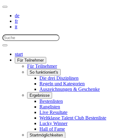
de
fr
it
start
Für Teilnehmer
Für Teilnehmer
So funktioniert's
Die drei Disziplinen
Regeln und Kategorien
Auszeichnungen & Geschenke
Ergebnisse
Bestenlisten
Ranglisten
Live Resultate
Weltklasse Talent Club Bestenliste
Lucky Winner
Hall of Fame
Startmöglichkeiten