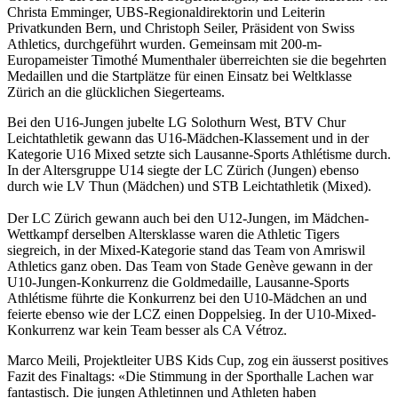
Christa Emminger, UBS-Regionaldirektorin und Leiterin
Privatkunden Bern, und Christoph Seiler, Präsident von Swiss
Athletics, durchgeführt wurden. Gemeinsam mit 200-m-
Europameister Timothé Mumenthaler überreichten sie die begehrten
Medaillen und die Startplätze für einen Einsatz bei Weltklasse
Zürich an die glücklichen Siegerteams.
Bei den U16-Jungen jubelte LG Solothurn West, BTV Chur
Leichtathletik gewann das U16-Mädchen-Klassement und in der
Kategorie U16 Mixed setzte sich Lausanne-Sports Athlétisme durch.
In der Altersgruppe U14 siegte der LC Zürich (Jungen) ebenso
durch wie LV Thun (Mädchen) und STB Leichtathletik (Mixed).
Der LC Zürich gewann auch bei den U12-Jungen, im Mädchen-
Wettkampf derselben Altersklasse waren die Athletic Tigers
siegreich, in der Mixed-Kategorie stand das Team von Amriswil
Athletics ganz oben. Das Team von Stade Genève gewann in der
U10-Jungen-Konkurrenz die Goldmedaille, Lausanne-Sports
Athlétisme führte die Konkurrenz bei den U10-Mädchen an und
feierte ebenso wie der LCZ einen Doppelsieg. In der U10-Mixed-
Konkurrenz war kein Team besser als CA Vétroz.
Marco Meili, Projektleiter UBS Kids Cup, zog ein äusserst positives
Fazit des Finaltags: «Die Stimmung in der Sporthalle Lachen war
fantastisch. Die jungen Athletinnen und Athleten haben