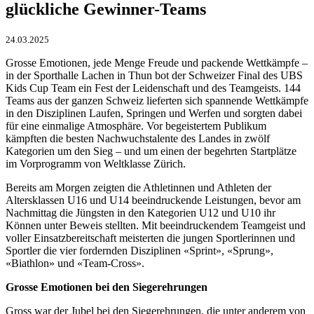
glückliche Gewinner-Teams
24.03.2025
Grosse Emotionen, jede Menge Freude und packende Wettkämpfe –
in der Sporthalle Lachen in Thun bot der Schweizer Final des UBS
Kids Cup Team ein Fest der Leidenschaft und des Teamgeists. 144
Teams aus der ganzen Schweiz lieferten sich spannende Wettkämpfe
in den Disziplinen Laufen, Springen und Werfen und sorgten dabei
für eine einmalige Atmosphäre. Vor begeistertem Publikum
kämpften die besten Nachwuchstalente des Landes in zwölf
Kategorien um den Sieg – und um einen der begehrten Startplätze
im Vorprogramm von Weltklasse Zürich.
Bereits am Morgen zeigten die Athletinnen und Athleten der
Altersklassen U16 und U14 beeindruckende Leistungen, bevor am
Nachmittag die Jüngsten in den Kategorien U12 und U10 ihr
Können unter Beweis stellten. Mit beeindruckendem Teamgeist und
voller Einsatzbereitschaft meisterten die jungen Sportlerinnen und
Sportler die vier fordernden Disziplinen «Sprint», «Sprung»,
«Biathlon» und «Team-Cross».
Grosse Emotionen bei den Siegerehrungen
Gross war der Jubel bei den Siegerehrungen, die unter anderem von