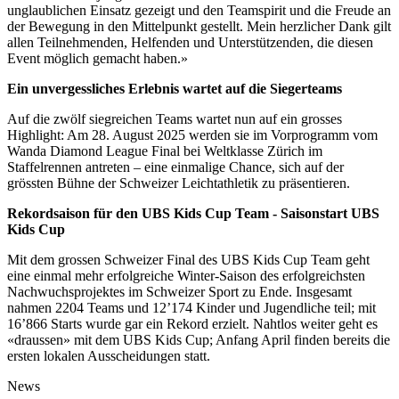
unglaublichen Einsatz gezeigt und den Teamspirit und die Freude an
der Bewegung in den Mittelpunkt gestellt. Mein herzlicher Dank gilt
allen Teilnehmenden, Helfenden und Unterstützenden, die diesen
Event möglich gemacht haben.»
Ein unvergessliches Erlebnis wartet auf die Siegerteams
Auf die zwölf siegreichen Teams wartet nun auf ein grosses
Highlight: Am 28. August 2025 werden sie im Vorprogramm vom
Wanda Diamond League Final bei Weltklasse Zürich im
Staffelrennen antreten – eine einmalige Chance, sich auf der
grössten Bühne der Schweizer Leichtathletik zu präsentieren.
Rekordsaison für den UBS Kids Cup Team - Saisonstart UBS
Kids Cup
Mit dem grossen Schweizer Final des UBS Kids Cup Team geht
eine einmal mehr erfolgreiche Winter-Saison des erfolgreichsten
Nachwuchsprojektes im Schweizer Sport zu Ende. Insgesamt
nahmen 2204 Teams und 12’174 Kinder und Jugendliche teil; mit
16’866 Starts wurde gar ein Rekord erzielt. Nahtlos weiter geht es
«draussen» mit dem UBS Kids Cup; Anfang April finden bereits die
ersten lokalen Ausscheidungen statt.
News