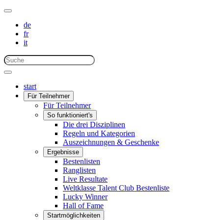
de
fr
it
start
Für Teilnehmer
Für Teilnehmer
So funktioniert's
Die drei Disziplinen
Regeln und Kategorien
Auszeichnungen & Geschenke
Ergebnisse
Bestenlisten
Ranglisten
Live Resultate
Weltklasse Talent Club Bestenliste
Lucky Winner
Hall of Fame
Startmöglichkeiten