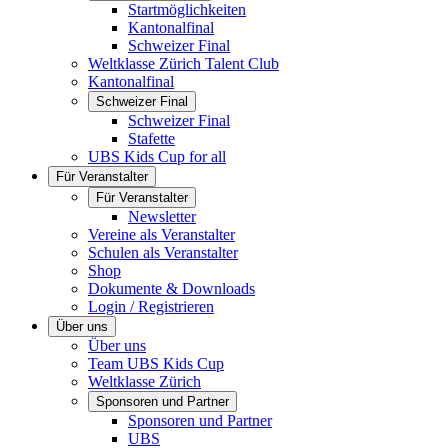
Startmöglichkeiten
Kantonalfinal
Schweizer Final
Weltklasse Zürich Talent Club
Kantonalfinal
Schweizer Final
Schweizer Final
Stafette
UBS Kids Cup for all
Für Veranstalter
Für Veranstalter
Newsletter
Vereine als Veranstalter
Schulen als Veranstalter
Shop
Dokumente & Downloads
Login / Registrieren
Über uns
Über uns
Team UBS Kids Cup
Weltklasse Zürich
Sponsoren und Partner
Sponsoren und Partner
UBS