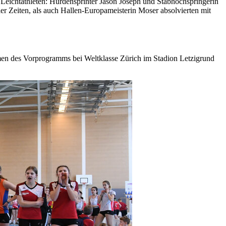
 Leichtathleten: Hürdensprinter Jason Joseph und Stabhochspringerin
r Zeiten, als auch Hallen-Europameisterin Moser absolvierten mit
hmen des Vorprogramms bei Weltklasse Zürich im Stadion Letzigrund