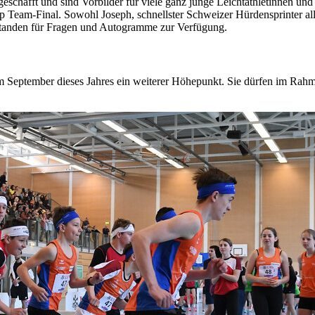
schafft und sind Vorbilder für viele ganz junge Leichtathletinnen und
Team-Final. Sowohl Joseph, schnellster Schweizer Hürdensprinter alle
tanden für Fragen und Autogramme zur Verfügung.
im September dieses Jahres ein weiterer Höhepunkt. Sie dürfen im Ra