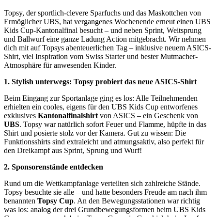
Topsy, der sportlich-clevere Sparfuchs und das Maskottchen von
Ermöglicher UBS, hat vergangenes Wochenende erneut einen UBS
Kids Cup-Kantonalfinal besucht – und neben Sprint, Weitsprung
und Ballwurf eine ganze Ladung Action mitgebracht. Wir nehmen
dich mit auf Topsys abenteuerlichen Tag – inklusive neuem ASICS-
Shirt, viel Inspiration vom Swiss Starter und bester Mutmacher-
Atmosphäre für anwesenden Kinder.
1. Stylish unterwegs: Topsy probiert das neue ASICS‑Shirt
Beim Eingang zur Sportanlage ging es los: Alle Teilnehmenden
erhielten ein cooles, eigens für den UBS Kids Cup entworfenes
exklusives
Kantonalfinalshirt
von ASICS – ein Geschenk von
UBS
. Topsy war natürlich sofort Feuer und Flamme, hüpfte in das
Shirt und posierte stolz vor der Kamera. Gut zu wissen: Die
Funktionsshirts sind extraleicht und atmungsaktiv, also perfekt für
den Dreikampf aus Sprint, Sprung und Wurf!
2. Sponsorenstände entdecken
Rund um die Wettkampfanlage verteilten sich zahlreiche Stände.
Topsy besuchte sie alle – und hatte besonders Freude am nach ihm
benannten
Topsy Cup
. An den Bewegungsstationen war richtig
was los: analog der drei Grundbewegungsformen beim UBS Kids