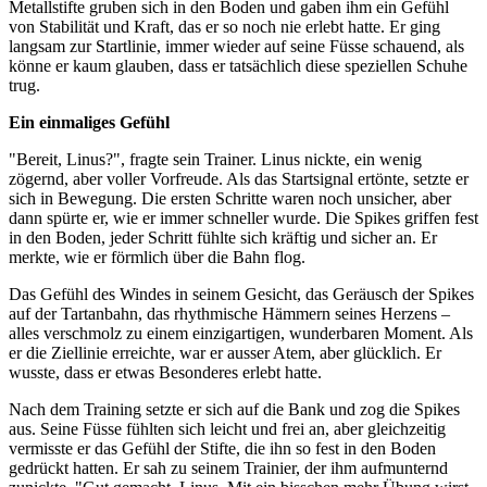
Metallstifte gruben sich in den Boden und gaben ihm ein Gefühl
von Stabilität und Kraft, das er so noch nie erlebt hatte. Er ging
langsam zur Startlinie, immer wieder auf seine Füsse schauend, als
könne er kaum glauben, dass er tatsächlich diese speziellen Schuhe
trug.
Ein einmaliges Gefühl
"Bereit, Linus?", fragte sein Trainer. Linus nickte, ein wenig
zögernd, aber voller Vorfreude. Als das Startsignal ertönte, setzte er
sich in Bewegung. Die ersten Schritte waren noch unsicher, aber
dann spürte er, wie er immer schneller wurde. Die Spikes griffen fest
in den Boden, jeder Schritt fühlte sich kräftig und sicher an. Er
merkte, wie er förmlich über die Bahn flog.
Das Gefühl des Windes in seinem Gesicht, das Geräusch der Spikes
auf der Tartanbahn, das rhythmische Hämmern seines Herzens –
alles verschmolz zu einem einzigartigen, wunderbaren Moment. Als
er die Ziellinie erreichte, war er ausser Atem, aber glücklich. Er
wusste, dass er etwas Besonderes erlebt hatte.
Nach dem Training setzte er sich auf die Bank und zog die Spikes
aus. Seine Füsse fühlten sich leicht und frei an, aber gleichzeitig
vermisste er das Gefühl der Stifte, die ihn so fest in den Boden
gedrückt hatten. Er sah zu seinem Trainier, der ihm aufmunternd