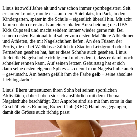
Linus ist zwölf Jahre alt und war schon immer sportbegeistert. Seit
er laufen konnte, rannte er – auf dem Spielplatz, im Park, in den
Kindergarten, später in die Schule – eigentlich überall hin. Mit acht
Jahren nahm er erstmals an einer lokalen Ausscheidung des UBS
Kids Cups teil und macht seitdem immer wieder gerne mit. Bei
seinem ersten Kantonalfinal sah er zum ersten Mal ältere Athletinnen
und Athleten, die mit Nagelschuhen liefen. An den Füssen der
Profis, die er bei Weltklasse Zürich im Stadion Letzigrund oder im
Fernsehen gesehen hat, hat er diese Schuhe auch gesehen. Linus
findet die Nagelschuhe richtig cool und er denkt, dass er damit noch
schneller rennen kann. Auf seinen letzten Geburtstag hat er sich
dann seine ersten eigenen Spikes – so nennt man Nagelschuhe auch
– gewünscht. Am besten gefällt ihm die Farbe
gelb
– seine absolute
Lieblingsfarbe!
Linus' Eltern unterstützen ihren Sohn bei seinen sportlichen
Aktivitäten, daher haben sie sich ausführlich mit dem Thema
Nagelschuhe beschäftigt. Zur Anprobe sind sie mit ihm extra in das
Geschäft eines Running Expert Club (REC) Händlers gegangen,
damit die Grösse auch richtig passt.