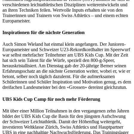
verschiedenen leichtathletischen Disziplinen weiterentwickeln und
an ihren Techniken feilen. Wertvolle Inputs erhalten sie von den
Trainerinnen und Trainern von Swiss Athletics – und einem echten
Europameister.
Inspirationen für die nächste Generation
Auch Simon Wieland hat einmal klein angefangen. Der Junioren-
Europameister und Schweizer U23-Rekordkordhalter im Speerwurf
war selbst mehrfacher Teilnehmer am UBS Kids Cup. Mit der Zeit
hat sich sein Talent für die Würfe, speziell den 800-g-Speer,
herauskristallisiert. Am Dienstag gab der 20-jährige Berner seinen
Erfahrungsschatz an die nächste Generation weiter, wobei er, wie er
betont, selber noch täglich dazulernt. Für die aufmerksamen
Schülerinnen und Schüler Inspiration und Motivation genug, es dem
dreifachen Landesmeister bei den «Grossen» dereinst gleichzutun.
UBS Kids Cup Camp für noch mehr Förderung
Mit über einer Million Teilnahmen in den vergangenen zehn Jahren
bildet der UBS Kids Cup die Basis für den jüngsten Aufschwung
der Schweizer Leichtathletik. Damit der Höhenflug weitergeht,
investieren Weltklasse Zürich, Swiss Athletics und Hauptpartner
UBS in eine nachhaltige Nachwuchsförderung. Das Trainingslager