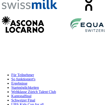
Für Teilnehmer
So funktioniert's
Ergebnisse
Startmöglichkeiten
Weltklasse Zürich Talent Club
Kantonalfinal
Schweizer Final
UBS Kids Cup for all