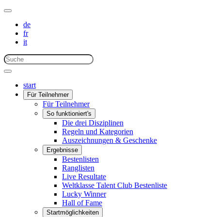
de
fr
it
start
Für Teilnehmer
Für Teilnehmer
So funktioniert's
Die drei Disziplinen
Regeln und Kategorien
Auszeichnungen & Geschenke
Ergebnisse
Bestenlisten
Ranglisten
Live Resultate
Weltklasse Talent Club Bestenliste
Lucky Winner
Hall of Fame
Startmöglichkeiten