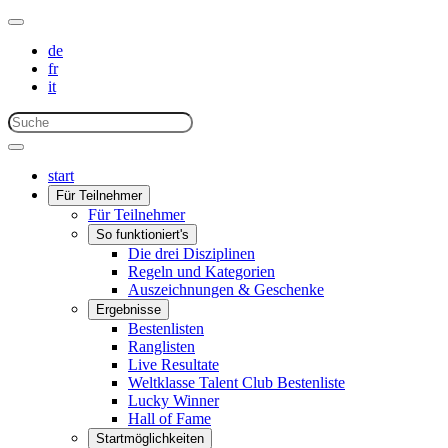
de
fr
it
start
Für Teilnehmer
Für Teilnehmer
So funktioniert's
Die drei Disziplinen
Regeln und Kategorien
Auszeichnungen & Geschenke
Ergebnisse
Bestenlisten
Ranglisten
Live Resultate
Weltklasse Talent Club Bestenliste
Lucky Winner
Hall of Fame
Startmöglichkeiten