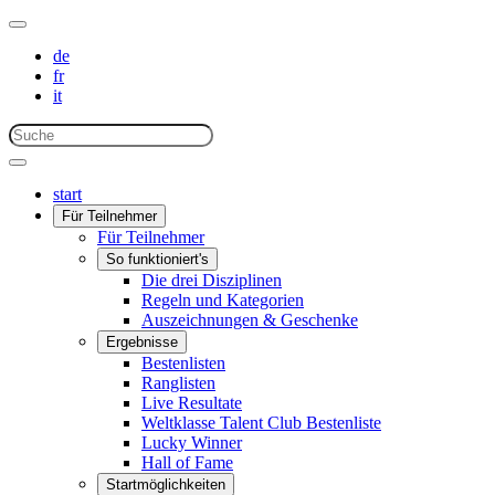
de
fr
it
start
Für Teilnehmer
Für Teilnehmer
So funktioniert's
Die drei Disziplinen
Regeln und Kategorien
Auszeichnungen & Geschenke
Ergebnisse
Bestenlisten
Ranglisten
Live Resultate
Weltklasse Talent Club Bestenliste
Lucky Winner
Hall of Fame
Startmöglichkeiten