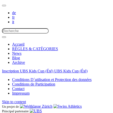
de
fr
it
Accueil
RÈGLES & CATÉGORIES
News
Blog
Archive
Inscription UBS Kids Cup (Été)
UBS Kids Cup (Été)
Conditions D´utilisation et Protection des données
Conditions de Participation
Contact
Impressum
Skip to content
Un projet de
Principal partenaire