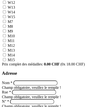
W12
W13
W14
W15
M7
M8
M9
M10
M11
M12
M13
M14
M15
Prix complet des médailles:
0.00
CHF
(
0
x 18.00 CHF)
Adresse
Nom
*
Champ obligatoire, veuillez le remplir !
Rue
*
Champ obligatoire, veuillez le remplir !
N°
*
Champ obligatoire, veuillez le remplir !