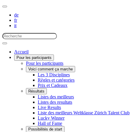
de
fr
it
Accueil
Pour les participants
Pour les participants
Voici comment ça marche
Les 3 Disciplines
Règles et catégories
Prix et Cadeaux
Résultats
Listes des meilleurs
Listes des resultats
Live Results
Liste des meilleurs Weltklasse Zürich Talent Club
Lucky Winner
Hall of Fame
Possibilités de start