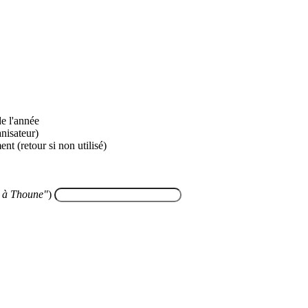
de l'année
anisateur)
t (retour si non utilisé)
 à Thoune"
)