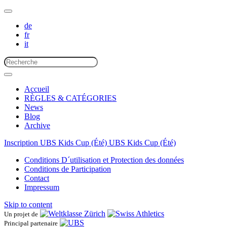
de
fr
it
Accueil
RÈGLES & CATÉGORIES
News
Blog
Archive
Inscription UBS Kids Cup (Été)
UBS Kids Cup (Été)
Conditions D´utilisation et Protection des données
Conditions de Participation
Contact
Impressum
Skip to content
Un projet de
Principal partenaire