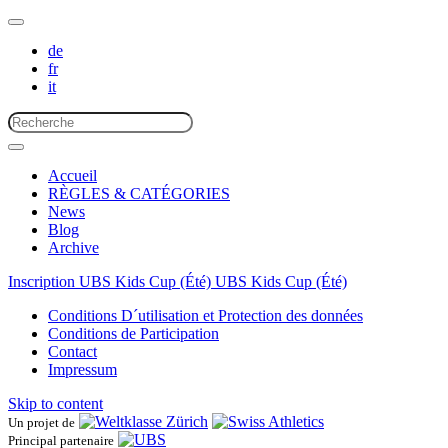
de
fr
it
Accueil
RÈGLES & CATÉGORIES
News
Blog
Archive
Inscription UBS Kids Cup (Été)
UBS Kids Cup (Été)
Conditions D´utilisation et Protection des données
Conditions de Participation
Contact
Impressum
Skip to content
Un projet de
Principal partenaire