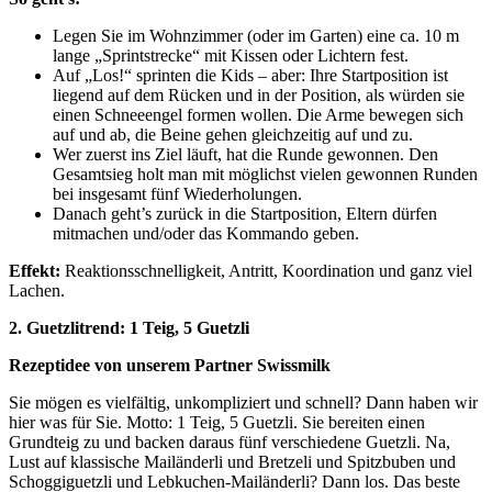
Legen Sie im Wohnzimmer (oder im Garten) eine ca. 10 m
lange „Sprintstrecke“ mit Kissen oder Lichtern fest.
Auf „Los!“ sprinten die Kids – aber: Ihre Startposition ist
liegend auf dem Rücken und in der Position, als würden sie
einen Schneeengel formen wollen. Die Arme bewegen sich
auf und ab, die Beine gehen gleichzeitig auf und zu.
Wer zuerst ins Ziel läuft, hat die Runde gewonnen. Den
Gesamtsieg holt man mit möglichst vielen gewonnen Runden
bei insgesamt fünf Wiederholungen.
Danach geht’s zurück in die Startposition, Eltern dürfen
mitmachen und/oder das Kommando geben.
Effekt:
Reaktionsschnelligkeit, Antritt, Koordination und ganz viel
Lachen.
2. Guetzlitrend: 1 Teig, 5 Guetzli
Rezeptidee von unserem Partner Swissmilk
Sie mögen es vielfältig, unkompliziert und schnell? Dann haben wir
hier was für Sie. Motto: 1 Teig, 5 Guetzli. Sie bereiten einen
Grundteig zu und backen daraus fünf verschiedene Guetzli. Na,
Lust auf klassische Mailänderli und Bretzeli und Spitzbuben und
Schoggiguetzli und Lebkuchen-Mailänderli? Dann los. Das beste