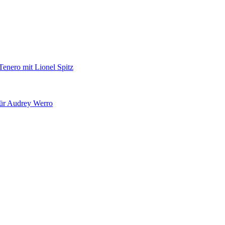
Tenero mit Lionel Spitz
für Audrey Werro