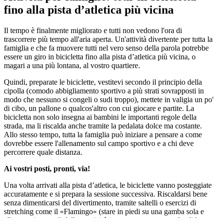
fino alla pista d’atletica più vicina
Il tempo è finalmente migliorato e tutti non vedono l'ora di
trascorrere più tempo all'aria aperta. Un'attività divertente per tutta la
famiglia e che fa muovere tutti nel vero senso della parola potrebbe
essere un giro in bicicletta fino alla pista d’atletica più vicina, o
magari a una più lontana, al vostro quartiere.
Quindi, preparate le biciclette, vestitevi secondo il principio della
cipolla (comodo abbigliamento sportivo a più strati sovrapposti in
modo che nessuno si congeli o sudi troppo), mettete in valigia un po'
di cibo, un pallone o qualcos'altro con cui giocare e partite. La
bicicletta non solo insegna ai bambini le importanti regole della
strada, ma li riscalda anche tramite la pedalata dolce ma costante.
Allo stesso tempo, tutta la famiglia può iniziare a pensare a come
dovrebbe essere l'allenamento sul campo sportivo e a chi deve
percorrere quale distanza.
Ai vostri posti, pronti, via!
Una volta arrivati alla pista d’atletica, le biciclette vanno posteggiate
accuratamente e si prepara la sessione successiva. Riscaldarsi bene
senza dimenticarsi del divertimento, tramite saltelli o esercizi di
stretching come il «Flamingo» (stare in piedi su una gamba sola e