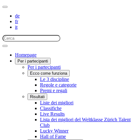
de
fr
it
Homepage
Per i partecipanti
Per i partecipanti
Ecco come funziona
Le 3 discipline
Regole e categorie
Premi e regali
Risultati
Liste dei migliori
Classifiche
Live Results
Lista dei migliori del Weltklasse Zürich Talent
Club
Lucky Winner
Hall of Fame