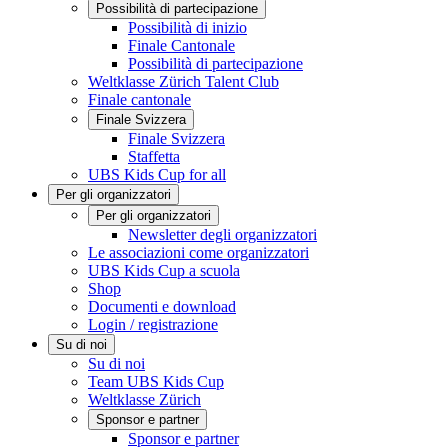
Possibilità di partecipazione
Possibilità di inizio
Finale Cantonale
Possibilità di partecipazione
Weltklasse Zürich Talent Club
Finale cantonale
Finale Svizzera
Finale Svizzera
Staffetta
UBS Kids Cup for all
Per gli organizzatori
Per gli organizzatori
Newsletter degli organizzatori
Le associazioni come organizzatori
UBS Kids Cup a scuola
Shop
Documenti e download
Login / registrazione
Su di noi
Su di noi
Team UBS Kids Cup
Weltklasse Zürich
Sponsor e partner
Sponsor e partner