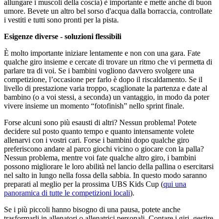
allungare i muscoli della coscia) è importante e mette anche di buon
umore. Bevete un altro bel sorso d'acqua dalla borraccia, controllate
i vestiti e tutti sono pronti per la pista.
Esigenze diverse - soluzioni flessibili
È molto importante iniziare lentamente e non con una gara. Fate
qualche giro insieme e cercate di trovare un ritmo che vi permetta di
parlare tra di voi. Se i bambini vogliono davvero svolgere una
competizione, l’occasione per farlo è dopo il riscaldamento. Se il
livello di prestazione varia troppo, scaglionate la partenza e date al
bambino (o a voi stessi, a seconda) un vantaggio, in modo da poter
vivere insieme un momento “fotofinish” nello sprint finale.
Forse alcuni sono più esausti di altri? Nessun problema! Potete
decidere sul posto quanto tempo e quanto intensamente volete
allenarvi con i vostri cari. Forse i bambini dopo qualche giro
preferiscono andare al parco giochi vicino o giocare con la palla?
Nessun problema, mentre voi fate qualche altro giro, i bambini
possono migliorare le loro abilità nel lancio della pallina o esercitarsi
nel salto in lungo nella fossa della sabbia. In questo modo saranno
preparati al meglio per la prossima UBS Kids Cup (
qui una
panoramica di tutte le competizioni locali
).
Se i più piccoli hanno bisogno di una pausa, potete anche
trasformarli in allenatori o allenatrici personali. Contare i giri, gestire