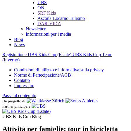
UBS
ON
SRF Kids
Ascona-Locarno Turismo
DAR-VIDA
Newsletter
Informazioni per i media
Blog
News
Registratione UBS Kids Cup (Estate)
UBS Kids Cup Team
(Inverno)
Condizioni di utilizzo e informativa sulla privacy
Norme di Partecipazione/AGB
Contatto
Impressum
Passa al contenuto
Un progetto di
Partner principale
UBS Kids Cup Blog
Attività per famiglie: tour in bicicletta