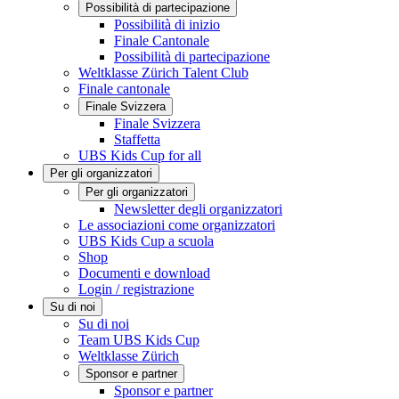
Possibilità di partecipazione
Possibilità di inizio
Finale Cantonale
Possibilità di partecipazione
Weltklasse Zürich Talent Club
Finale cantonale
Finale Svizzera
Finale Svizzera
Staffetta
UBS Kids Cup for all
Per gli organizzatori
Per gli organizzatori
Newsletter degli organizzatori
Le associazioni come organizzatori
UBS Kids Cup a scuola
Shop
Documenti e download
Login / registrazione
Su di noi
Su di noi
Team UBS Kids Cup
Weltklasse Zürich
Sponsor e partner
Sponsor e partner