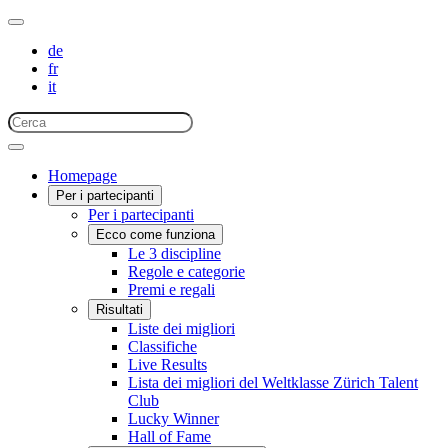
de
fr
it
Homepage
Per i partecipanti
Per i partecipanti
Ecco come funziona
Le 3 discipline
Regole e categorie
Premi e regali
Risultati
Liste dei migliori
Classifiche
Live Results
Lista dei migliori del Weltklasse Zürich Talent
Club
Lucky Winner
Hall of Fame