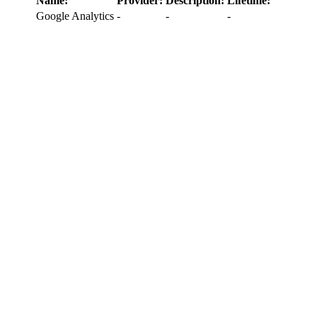
Name:
Provider:
Description:
Lifetime:
Google Analytics
-
-
-