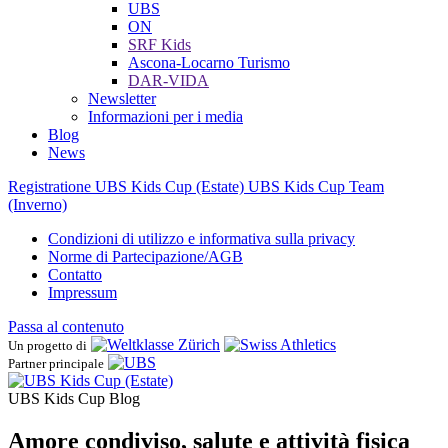
UBS
ON
SRF Kids
Ascona-Locarno Turismo
DAR-VIDA
Newsletter
Informazioni per i media
Blog
News
Registratione UBS Kids Cup (Estate)
UBS Kids Cup Team
(Inverno)
Condizioni di utilizzo e informativa sulla privacy
Norme di Partecipazione/AGB
Contatto
Impressum
Passa al contenuto
Un progetto di
Partner principale
UBS Kids Cup Blog
Amore condiviso, salute e attività fisica