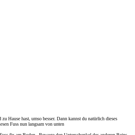
 zu Hause hast, umso besser. Dann kannst du natürlich dieses
iesen Fuss nun langsam von unten
en Fuss fix am Boden. Bewege den Unterschenkel des anderen Beins