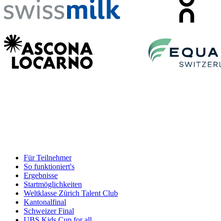
Für Teilnehmer
So funktioniert's
Ergebnisse
Startmöglichkeiten
Weltklasse Zürich Talent Club
Kantonalfinal
Schweizer Final
UBS Kids Cup for all