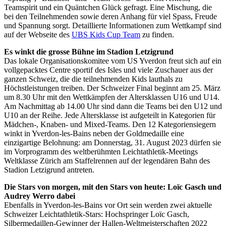
Teamspirit und ein Quäntchen Glück gefragt. Eine Mischung, die
bei den Teilnehmenden sowie deren Anhang für viel Spass, Freude
und Spannung sorgt. Detaillierte Informationen zum Wettkampf sind
auf der Webseite des
UBS Kids Cup Team
zu finden.
Es winkt die grosse Bühne im Stadion Letzigrund
Das lokale Organisationskomitee vom US Yverdon freut sich auf ein
vollgepacktes Centre sportif des Isles und viele Zuschauer aus der
ganzen Schweiz, die die teilnehmenden Kids lauthals zu
Höchstleistungen treiben. Der Schweizer Final beginnt am 25. März
um 8.30 Uhr mit den Wettkämpfen der Altersklassen U16 und U14.
Am Nachmittag ab 14.00 Uhr sind dann die Teams bei den U12 und
U10 an der Reihe. Jede Altersklasse ist aufgeteilt in Kategorien für
Mädchen-, Knaben- und Mixed-Teams. Den 12 Kategoriensiegern
winkt in Yverdon-les-Bains neben der Goldmedaille eine
einzigartige Belohnung: am Donnerstag, 31. August 2023 dürfen sie
im Vorprogramm des weltberühmten Leichtathletik-Meetings
Weltklasse Zürich am Staffelrennen auf der legendären Bahn des
Stadion Letzigrund antreten.
Die Stars von morgen, mit den Stars von heute: Loïc Gasch und
Audrey Werro dabei
Ebenfalls in Yverdon-les-Bains vor Ort sein werden zwei aktuelle
Schweizer Leichtathletik-Stars: Hochspringer Loïc Gasch,
Silbermedaillen-Gewinner der Hallen-Weltmeisterschaften 2022