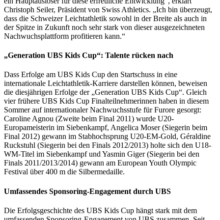
ein Hauptauslöser für diese erfreuliche Entwicklung“, erklärt
Christoph Seiler, Präsident von Swiss Athletics. „Ich bin überzeugt,
dass die Schweizer Leichtathletik sowohl in der Breite als auch in
der Spitze in Zukunft noch sehr stark von dieser ausgezeichneten
Nachwuchsplattform profitieren kann.“
„Generation UBS Kids Cup“: Talente rücken nach
Dass Erfolge am UBS Kids Cup den Startschuss in eine
internationale Leichtathletik-Karriere darstellen können, beweisen
die diesjährigen Erfolge der „Generation UBS Kids Cup“. Gleich
vier frühere UBS Kids Cup Finalteilnehmerinnen haben in diesem
Sommer auf internationaler Nachwuchsstufe für Furore gesorgt:
Caroline Agnou (Zweite beim Final 2011) wurde U20-
Europameisterin im Siebenkampf, Angelica Moser (Siegerin beim
Final 2012) gewann im Stabhochsprung U20-EM-Gold, Géraldine
Ruckstuhl (Siegerin bei den Finals 2012/2013) holte sich den U18-
WM-Titel im Siebenkampf und Yasmin Giger (Siegerin bei den
Finals 2011/2013/2014) gewann am European Youth Olympic
Festival über 400 m die Silbermedaille.
Umfassendes Sponsoring-Engagement durch UBS
Die Erfolgsgeschichte des UBS Kids Cup hängt stark mit dem
umfassenden Sponsoring-Engagement von UBS zusammen. Seit