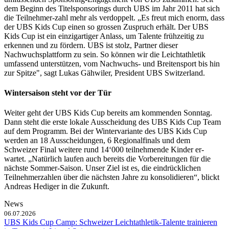
dem Beginn des Titelsponsorings durch UBS im Jahr 2011 hat sich
die Teilnehmer-zahl mehr als verdoppelt. „Es freut mich enorm, dass
der UBS Kids Cup einen so grossen Zuspruch erhält. Der UBS
Kids Cup ist ein einzigartiger Anlass, um Talente frühzeitig zu
erkennen und zu fördern. UBS ist stolz, Partner dieser
Nachwuchsplattform zu sein. So können wir die Leichtathletik
umfassend unterstützen, vom Nachwuchs- und Breitensport bis hin
zur Spitze", sagt Lukas Gähwiler, President UBS Switzerland.
Wintersaison steht vor der Tür
Weiter geht der UBS Kids Cup bereits am kommenden Sonntag.
Dann steht die erste lokale Ausscheidung des UBS Kids Cup Team
auf dem Programm. Bei der Wintervariante des UBS Kids Cup
werden an 18 Ausscheidungen, 6 Regionalfinals und dem
Schweizer Final weitere rund 14‘000 teilnehmende Kinder er-
wartet. „Natürlich laufen auch bereits die Vorbereitungen für die
nächste Sommer-Saison. Unser Ziel ist es, die eindrücklichen
Teilnehmerzahlen über die nächsten Jahre zu konsolidieren“, blickt
Andreas Hediger in die Zukunft.
News
06.07.2026
UBS Kids Cup Camp: Schweizer Leichtathletik-Talente trainieren