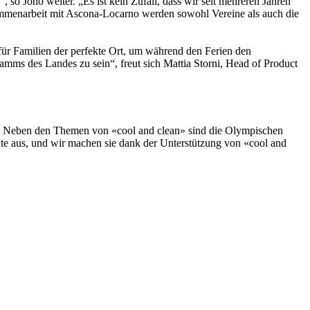
o Joho weiter. „Es ist kein Zufall, dass wir seit mehreren Jahren
ammenarbeit mit Ascona-Locarno werden sowohl Vereine als auch die
ür Familien der perfekte Ort, um während den Ferien den
ramms des Landes zu sein“, freut sich Mattia Storni, Head of Product
hol. Neben den Themen von «cool and clean» sind die Olympischen
te aus, und wir machen sie dank der Unterstützung von «cool and