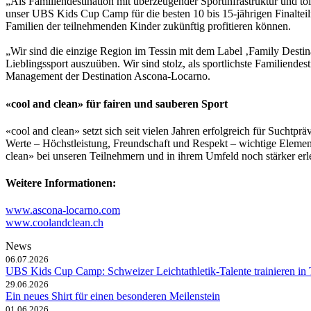
„Als Familiendestination mit überzeugender Sportinfrastruktur und t
unser UBS Kids Cup Camp für die besten 10 bis 15-jährigen Finalte
Familien der teilnehmenden Kinder zukünftig profitieren können.
„Wir sind die einzige Region im Tessin mit dem Label ‚Family Desti
Lieblingssport auszuüben. Wir sind stolz, als sportlichste Familiend
Management der Destination Ascona-Locarno.
«cool and clean» für fairen und sauberen Sport
«cool and clean» setzt sich seit vielen Jahren erfolgreich für Such
Werte – Höchstleistung, Freundschaft und Respekt – wichtige Eleme
clean» bei unseren Teilnehmern und in ihrem Umfeld noch stärker erle
Weitere Informationen:
www.ascona-locarno.com
www.coolandclean.ch
News
06.07.2026
UBS Kids Cup Camp: Schweizer Leichtathletik-Talente trainieren in 
29.06.2026
Ein neues Shirt für einen besonderen Meilenstein
01.06.2026