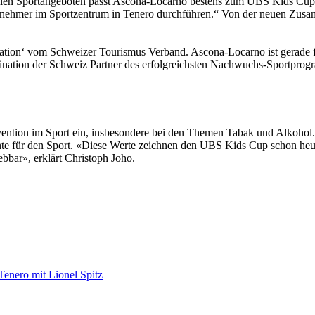
ollen Sportangeboten passt Ascona-Locarno bestens zum UBS Kids Cup“, s
ilnehmer im Sportzentrum in Tenero durchführen.“ Von der neuen Zus
nation‘ vom Schweizer Tourismus Verband. Ascona-Locarno ist gerade f
estination der Schweiz Partner des erfolgreichsten Nachwuchs-Sportprog
tprävention im Sport ein, insbesondere bei den Themen Tabak und Alko
nte für den Sport. «Diese Werte zeichnen den UBS Kids Cup schon heu
bbar», erklärt Christoph Joho.
Tenero mit Lionel Spitz