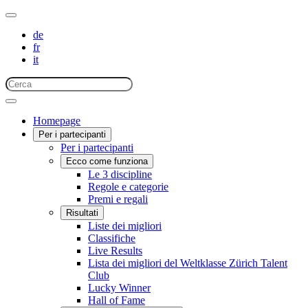
de
fr
it
Homepage
Per i partecipanti
Per i partecipanti
Ecco come funziona
Le 3 discipline
Regole e categorie
Premi e regali
Risultati
Liste dei migliori
Classifiche
Live Results
Lista dei migliori del Weltklasse Zürich Talent
Club
Lucky Winner
Hall of Fame