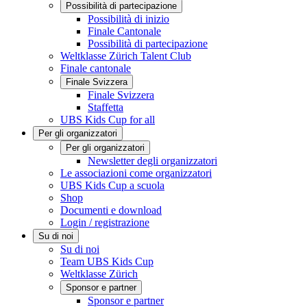
Possibilità di partecipazione
Possibilità di inizio
Finale Cantonale
Possibilità di partecipazione
Weltklasse Zürich Talent Club
Finale cantonale
Finale Svizzera
Finale Svizzera
Staffetta
UBS Kids Cup for all
Per gli organizzatori
Per gli organizzatori
Newsletter degli organizzatori
Le associazioni come organizzatori
UBS Kids Cup a scuola
Shop
Documenti e download
Login / registrazione
Su di noi
Su di noi
Team UBS Kids Cup
Weltklasse Zürich
Sponsor e partner
Sponsor e partner