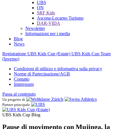
UBS
ON
SRF Kids
Ascona-Locarno Turismo
DAR-VIDA
Newsletter
Informazioni per i media
Blog
News
Registratione UBS Kids Cup (Estate)
UBS Kids Cup Team
(Inverno)
Condizioni di utilizzo e informativa sulla privacy
Norme di Partecipazione/AGB
Contatto
Impressum
Passa al contenuto
Un progetto di
Partner principale
UBS Kids Cup Blog
Pause di movimento con Mujinga, la