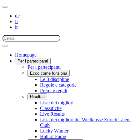
de
fr
it
Homepage
Per i partecipanti
Per i partecipanti
Ecco come funziona
Le 3 discipline
Regole e categorie
Premi e regali
Risultati
Liste dei migliori
Classifiche
Live Results
Lista dei migliori del Weltklasse Zürich Talent
Club
Lucky Winner
Hall of Fame