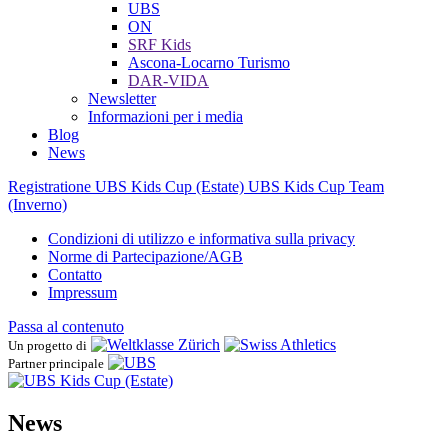
UBS
ON
SRF Kids
Ascona-Locarno Turismo
DAR-VIDA
Newsletter
Informazioni per i media
Blog
News
Registratione UBS Kids Cup (Estate)
UBS Kids Cup Team
(Inverno)
Condizioni di utilizzo e informativa sulla privacy
Norme di Partecipazione/AGB
Contatto
Impressum
Passa al contenuto
Un progetto di
Partner principale
News