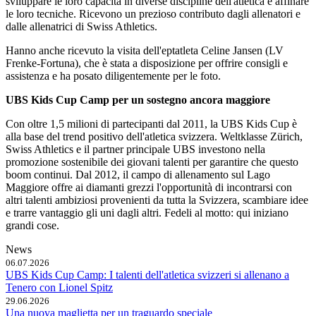
sviluppare le loro capacità in diverse discipline dell'atletica e affinare
le loro tecniche. Ricevono un prezioso contributo dagli allenatori e
dalle allenatrici di Swiss Athletics.
Hanno anche ricevuto la visita dell'eptatleta Celine Jansen (LV
Frenke-Fortuna), che è stata a disposizione per offrire consigli e
assistenza e ha posato diligentemente per le foto.
UBS Kids Cup Camp per un sostegno ancora maggiore
Con oltre 1,5 milioni di partecipanti dal 2011, la UBS Kids Cup è
alla base del trend positivo dell'atletica svizzera. Weltklasse Zürich,
Swiss Athletics e il partner principale UBS investono nella
promozione sostenibile dei giovani talenti per garantire che questo
boom continui. Dal 2012, il campo di allenamento sul Lago
Maggiore offre ai diamanti grezzi l'opportunità di incontrarsi con
altri talenti ambiziosi provenienti da tutta la Svizzera, scambiare idee
e trarre vantaggio gli uni dagli altri. Fedeli al motto: qui iniziano
grandi cose.
News
06.07.2026
UBS Kids Cup Camp: I talenti dell'atletica svizzeri si allenano a
Tenero con Lionel Spitz
29.06.2026
Una nuova maglietta per un traguardo speciale