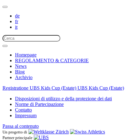
de
fr
it
Homepage
REGOLAMENTO & CATEGORIE
News
Blog
Archivio
Registratione UBS Kids Cup (Estate)
UBS Kids Cup (Estate)
Disposizioni di utilizzo e della protezione dei dati
Norme di Partecipazione
Contatto
Impressum
Passa al contenuto
Un progetto di
Partner principale