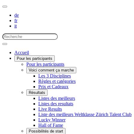
de
fr
it
Accueil
Pour les participants
Pour les participants
Voici comment ça marche
Les 3 Disciplines
Règles et catégories
Prix et Cadeaux
Résultats
Listes des meilleurs
Listes des resultats
Live Results
Liste des meilleurs Weltklasse Zürich Talent Club
Lucky Winner
Hall of Fame
Possibilités de start