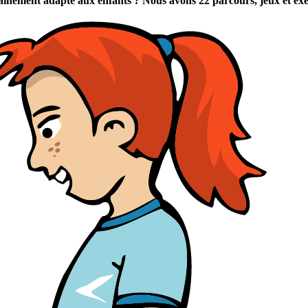
traînement adapté aux enfants ? Nous avons 22 parcours, jeux et e