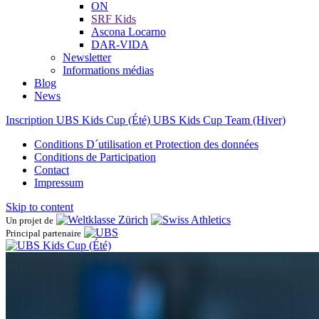
ON
SRF Kids
Ascona ​Locarno
DAR-VIDA
Newsletter
Informations médias
Blog
News
Inscription UBS Kids Cup (Été)
UBS Kids Cup Team (Hiver)
Conditions D´utilisation et Protection des données
Conditions de Participation
Contact
Impressum
Skip to content
Un projet de
Principal partenaire