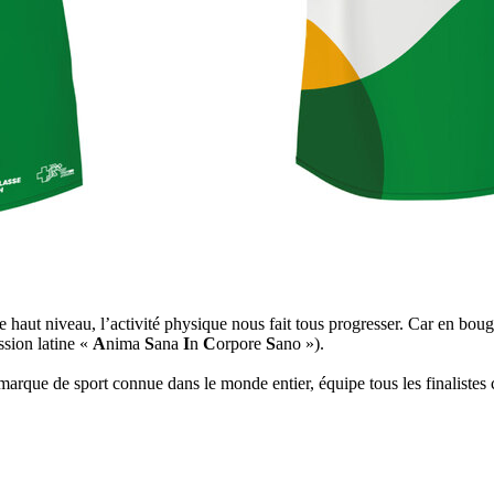
de haut niveau, l’activité physique nous fait tous progresser. Car en bo
sion latine «
A
nima
S
ana
I
n
C
orpore
S
ano »).
a marque de sport connue dans le monde entier, équipe tous les finalistes