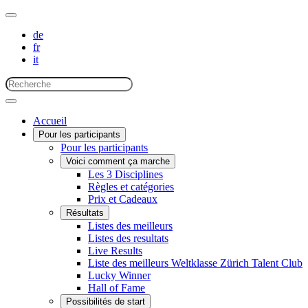
de
fr
it
Accueil
Pour les participants
Pour les participants
Voici comment ça marche
Les 3 Disciplines
Règles et catégories
Prix et Cadeaux
Résultats
Listes des meilleurs
Listes des resultats
Live Results
Liste des meilleurs Weltklasse Zürich Talent Club
Lucky Winner
Hall of Fame
Possibilités de start