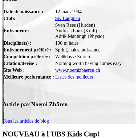
Date de naissance :
12 mars 1994
Club:
SK Langnau
Sven Rees (Hürden)
Entraîneur :
Andreas Lanz (Kraft)
Adrik Mantingh (Physio)
Discipline(s) :
100 m haies
Entraînement préféré :
Sprint, haies, puissance
Compétition préférée :
Weltklasse Zürich
Citation/devise :
Nothing worth having comes easy
Site Web :
www.noemizbaeren.ch
Meilleure performance :
Listes des meilleurs
Article par Noemi Zbären
Tous les articles de blog
NOUVEAU à l'UBS Kids Cup!