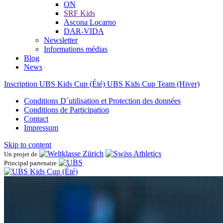
ON
SRF Kids
Ascona ​Locarno
DAR-VIDA
Newsletter
Informations médias
Blog
News
Inscription UBS Kids Cup (Été)
UBS Kids Cup Team (Hiver)
Conditions D´utilisation et Protection des données
Conditions de Participation
Contact
Impressum
Skip to content
Un projet de
Principal partenaire