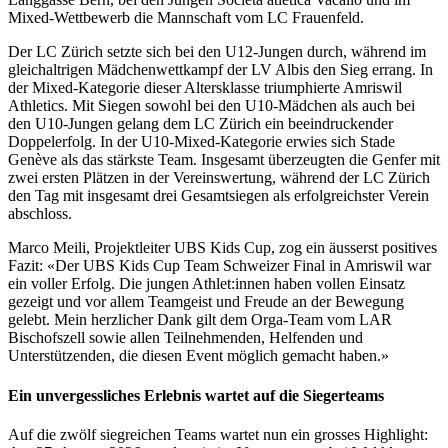
Mixed-Wettbewerb die Mannschaft vom LC Frauenfeld.
Der LC Zürich setzte sich bei den U12-Jungen durch, während im
gleichaltrigen Mädchenwettkampf der LV Albis den Sieg errang. In
der Mixed-Kategorie dieser Altersklasse triumphierte Amriswil
Athletics. Mit Siegen sowohl bei den U10-Mädchen als auch bei
den U10-Jungen gelang dem LC Zürich ein beeindruckender
Doppelerfolg. In der U10-Mixed-Kategorie erwies sich Stade
Genève als das stärkste Team. Insgesamt überzeugten die Genfer mit
zwei ersten Plätzen in der Vereinswertung, während der LC Zürich
den Tag mit insgesamt drei Gesamtsiegen als erfolgreichster Verein
abschloss.
Marco Meili, Projektleiter UBS Kids Cup, zog ein äusserst positives
Fazit: «Der UBS Kids Cup Team Schweizer Final in Amriswil war
ein voller Erfolg. Die jungen Athlet:innen haben vollen Einsatz
gezeigt und vor allem Teamgeist und Freude an der Bewegung
gelebt. Mein herzlicher Dank gilt dem Orga-Team vom LAR
Bischofszell sowie allen Teilnehmenden, Helfenden und
Unterstützenden, die diesen Event möglich gemacht haben.»
Ein unvergessliches Erlebnis wartet auf die Siegerteams
Auf die zwölf siegreichen Teams wartet nun ein grosses Highlight: