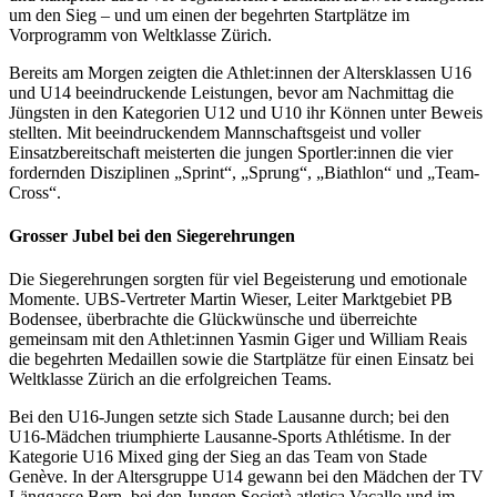
um den Sieg – und um einen der begehrten Startplätze im
Vorprogramm von Weltklasse Zürich.
Bereits am Morgen zeigten die Athlet:innen der Altersklassen U16
und U14 beeindruckende Leistungen, bevor am Nachmittag die
Jüngsten in den Kategorien U12 und U10 ihr Können unter Beweis
stellten. Mit beeindruckendem Mannschaftsgeist und voller
Einsatzbereitschaft meisterten die jungen Sportler:innen die vier
fordernden Disziplinen „Sprint“, „Sprung“, „Biathlon“ und „Team-
Cross“.
Grosser Jubel bei den Siegerehrungen
Die Siegerehrungen sorgten für viel Begeisterung und emotionale
Momente. UBS-Vertreter Martin Wieser, Leiter Marktgebiet PB
Bodensee, überbrachte die Glückwünsche und überreichte
gemeinsam mit den Athlet:innen Yasmin Giger und William Reais
die begehrten Medaillen sowie die Startplätze für einen Einsatz bei
Weltklasse Zürich an die erfolgreichen Teams.
Bei den U16-Jungen setzte sich Stade Lausanne durch; bei den
U16-Mädchen triumphierte Lausanne-Sports Athlétisme. In der
Kategorie U16 Mixed ging der Sieg an das Team von Stade
Genève. In der Altersgruppe U14 gewann bei den Mädchen der TV
Länggasse Bern, bei den Jungen Società atletica Vacallo und im