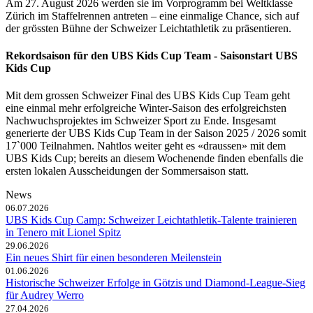
Am 27. August 2026 werden sie im Vorprogramm bei Weltklasse
Zürich im Staffelrennen antreten – eine einmalige Chance, sich auf
der grössten Bühne der Schweizer Leichtathletik zu präsentieren.
Rekordsaison für den UBS Kids Cup Team - Saisonstart UBS
Kids Cup
Mit dem grossen Schweizer Final des UBS Kids Cup Team geht
eine einmal mehr erfolgreiche Winter-Saison des erfolgreichsten
Nachwuchsprojektes im Schweizer Sport zu Ende. Insgesamt
generierte der UBS Kids Cup Team in der Saison 2025 / 2026 somit
17`000 Teilnahmen. Nahtlos weiter geht es «draussen» mit dem
UBS Kids Cup; bereits an diesem Wochenende finden ebenfalls die
ersten lokalen Ausscheidungen der Sommersaison statt.
News
06.07.2026
UBS Kids Cup Camp: Schweizer Leichtathletik-Talente trainieren
in Tenero mit Lionel Spitz
29.06.2026
Ein neues Shirt für einen besonderen Meilenstein
01.06.2026
Historische Schweizer Erfolge in Götzis und Diamond-League-Sieg
für Audrey Werro
27.04.2026