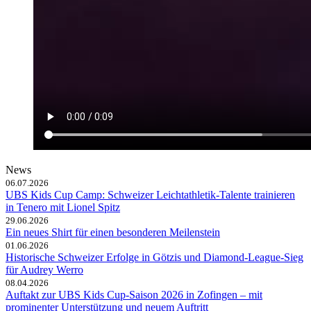
News
06.07.2026
UBS Kids Cup Camp: Schweizer Leichtathletik-Talente trainieren
in Tenero mit Lionel Spitz
29.06.2026
Ein neues Shirt für einen besonderen Meilenstein
01.06.2026
Historische Schweizer Erfolge in Götzis und Diamond-League-Sieg
für Audrey Werro
08.04.2026
Auftakt zur UBS Kids Cup-Saison 2026 in Zofingen – mit
prominenter Unterstützung und neuem Auftritt