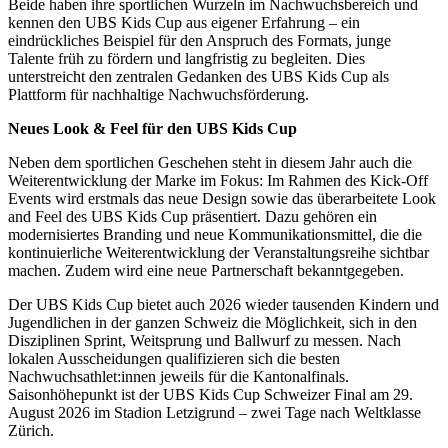
Beide haben ihre sportlichen Wurzeln im Nachwuchsbereich und
kennen den UBS Kids Cup aus eigener Erfahrung – ein
eindrückliches Beispiel für den Anspruch des Formats, junge
Talente früh zu fördern und langfristig zu begleiten. Dies
unterstreicht den zentralen Gedanken des UBS Kids Cup als
Plattform für nachhaltige Nachwuchsförderung.
Neues Look & Feel für den UBS Kids Cup
Neben dem sportlichen Geschehen steht in diesem Jahr auch die
Weiterentwicklung der Marke im Fokus: Im Rahmen des Kick-Off
Events wird erstmals das neue Design sowie das überarbeitete Look
and Feel des UBS Kids Cup präsentiert. Dazu gehören ein
modernisiertes Branding und neue Kommunikationsmittel, die die
kontinuierliche Weiterentwicklung der Veranstaltungsreihe sichtbar
machen. Zudem wird eine neue Partnerschaft bekanntgegeben.
Der UBS Kids Cup bietet auch 2026 wieder tausenden Kindern und
Jugendlichen in der ganzen Schweiz die Möglichkeit, sich in den
Disziplinen Sprint, Weitsprung und Ballwurf zu messen. Nach
lokalen Ausscheidungen qualifizieren sich die besten
Nachwuchsathlet:innen jeweils für die Kantonalfinals.
Saisonhöhepunkt ist der UBS Kids Cup Schweizer Final am 29.
August 2026 im Stadion Letzigrund – zwei Tage nach Weltklasse
Zürich.