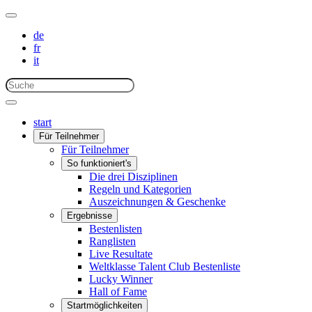
de
fr
it
start
Für Teilnehmer
Für Teilnehmer
So funktioniert's
Die drei Disziplinen
Regeln und Kategorien
Auszeichnungen & Geschenke
Ergebnisse
Bestenlisten
Ranglisten
Live Resultate
Weltklasse Talent Club Bestenliste
Lucky Winner
Hall of Fame
Startmöglichkeiten