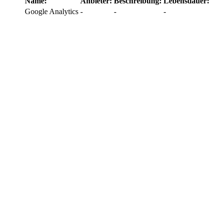
Name:
Anbieter:
Beschreibung:
Lebensdauer:
Google Analytics
-
-
-