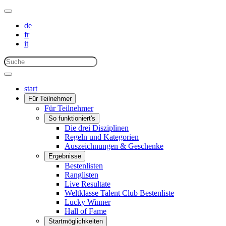
de
fr
it
start
Für Teilnehmer
Für Teilnehmer
So funktioniert's
Die drei Disziplinen
Regeln und Kategorien
Auszeichnungen & Geschenke
Ergebnisse
Bestenlisten
Ranglisten
Live Resultate
Weltklasse Talent Club Bestenliste
Lucky Winner
Hall of Fame
Startmöglichkeiten